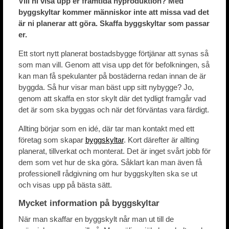
Vill ni visa upp er framtida nyproduktion? Med
byggskyltar kommer människor inte att missa vad det
är ni planerar att göra. Skaffa byggskyltar som passar
er.
Ett stort nytt planerat bostadsbygge förtjänar att synas så
som man vill. Genom att visa upp det för befolkningen, så
kan man få spekulanter på bostäderna redan innan de är
byggda. Så hur visar man bäst upp sitt nybygge? Jo,
genom att skaffa en stor skylt där det tydligt framgår vad
det är som ska byggas och när det förväntas vara färdigt.
Allting börjar som en idé, där tar man kontakt med ett
företag som skapar
byggskyltar
. Kort därefter är allting
planerat, tillverkat och monterat. Det är inget svårt jobb för
dem som vet hur de ska göra. Såklart kan man även få
professionell rådgivning om hur byggskylten ska se ut
och visas upp på bästa sätt.
Mycket information på byggskyltar
När man skaffar en byggskylt når man ut till de