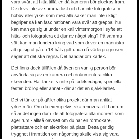
vara svårt att hitta tillfällen då kameran bör plockas fram.
De drivs inte av samma lust och har inte fotografi som
hobby eller yrke. som med alla saker man inte riktigt
begriper så kan fascinationen vara svår att greppa: hur
kan man ge sig ut under en kall vintermorgon i syfte att
hitta- och fotografera ett djur av något slag? På samma
sätt kan man fundera kring vad som driver en människa
att ge sig ut på en 18-håls golfrunda då väderprognosen
säger att det ska regna. Det handlar om kärlek.
Det finns dock tillfällen då även en vanlig person bör
använda sig av en kamera och dokumentera olika
skeenden. Här tänker vi inte på födelsedagar, speciella
fester, bröllop eller annat - där är det en självklarhet.
Det vi tänker på gäller olika projekt där man anlitat
yrkesmän. Om du exempelvis ska renovera ett badrum
så är det ingen dum idé att fotografera alla moment som
äger rum - alltså oavsett om du har en rörmokare,
plattsättare och en elektriker på plats. Detta ger dig
trygghet i framtiden om någonting skulle visa sig vara