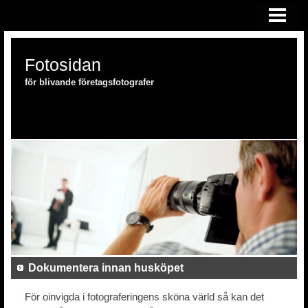
HEM
FOTOSKOLAN
Fotosidan
FOTOUTRUSTNING
för blivande företagsfotografer
Dokumentera innan husköpet
För oinvigda i fotograferingens sköna värld så kan det