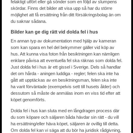
felaktigt utfört eller gå sönder som en följd av slumpens
skördar. Finns det bilder att visa upp så har du större
möjlighet att få ersättning från ditt försäkringsbolag än om
du saknar sådana.
Bilder kan ge dig rätt vid dolda fel i hus
En annan typ av dokumentation med hjälp av kameran
som kan spara en hel del bekymmer gäller vid köp av
hus. Att kunna visa foton från besiktningen kan nämligen
enklare påvisa att eventuella fel ska räknas som dolda fel.
Just dolda fel i hus är ett gissel i Sverige. Dels så handlar
det om hårda - aningen luddiga - regler; felen ska inte ha
gått att upptäckas av en besiktningsman, felen ska inte
ha varit förväntade (exempelvis sett till husets ålder) och
dessutom så måste de anmälas inom en viss tid efter att
köpet genomförts.
Dolda fel i hus kan sluta med en långdragen process där
du som köpare och säljaren båda hävdar sin rätt - du vill
ha ersättning/eller häva köpet, säljaren är ovillig till detta.
Om dolda fel kan vi säga att du bör ha juridisk rådgivning,