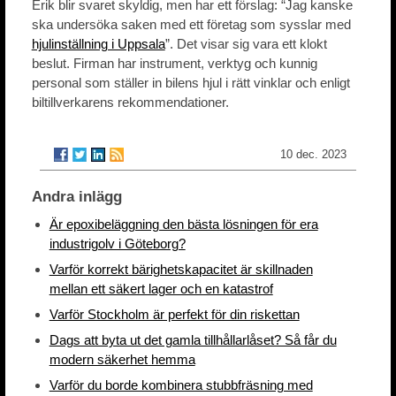
Erik blir svaret skyldig, men har ett förslag: “Jag kanske
ska undersöka saken med ett företag som sysslar med
hjulinställning i Uppsala
”. Det visar sig vara ett klokt
beslut. Firman har instrument, verktyg och kunnig
personal som ställer in bilens hjul i rätt vinklar och enligt
biltillverkarens rekommendationer.
10 dec. 2023
Andra inlägg
Är epoxibeläggning den bästa lösningen för era
industrigolv i Göteborg?
Varför korrekt bärighetskapacitet är skillnaden
mellan ett säkert lager och en katastrof
Varför Stockholm är perfekt för din riskettan
Dags att byta ut det gamla tillhållarlåset? Så får du
modern säkerhet hemma
Varför du borde kombinera stubbfräsning med