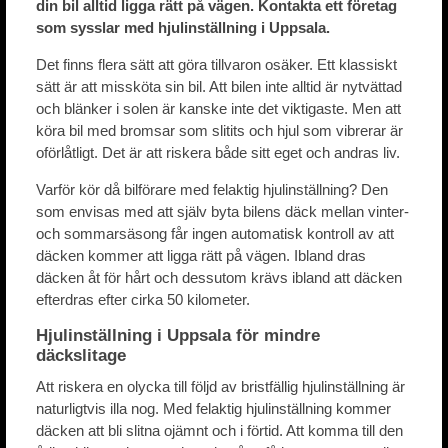
din bil alltid ligga rätt på vägen. Kontakta ett företag
som sysslar med hjulinställning i Uppsala.
Det finns flera sätt att göra tillvaron osäker. Ett klassiskt
sätt är att missköta sin bil. Att bilen inte alltid är nytvättad
och blänker i solen är kanske inte det viktigaste. Men att
köra bil med bromsar som slitits och hjul som vibrerar är
oförlåtligt. Det är att riskera både sitt eget och andras liv.
Varför kör då bilförare med felaktig hjulinställning? Den
som envisas med att själv byta bilens däck mellan vinter-
och sommarsäsong får ingen automatisk kontroll av att
däcken kommer att ligga rätt på vägen. Ibland dras
däcken åt för hårt och dessutom krävs ibland att däcken
efterdras efter cirka 50 kilometer.
Hjulinställning i Uppsala för mindre
däckslitage
Att riskera en olycka till följd av bristfällig hjulinställning är
naturligtvis illa nog. Med felaktig hjulinställning kommer
däcken att bli slitna ojämnt och i förtid. Att komma till den