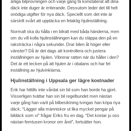
årliga bilprovningen och varje gång få konstaterat att dina
däck inte duger är irriterande. Dessutom leder det till helt
onödiga utgifter för nya däck. Speciellt som det inte är
särskilt svårt att upptäcka en felaktig hjulinställning.
Normalt ska du hålla i en bilratt med båda händerna, men
om du vill kolla hjulinställningen kan du släppa den på en
raksträcka i några sekunder. Drar bilen åt höger eller
vänster? Då är det dags att kontrollera och justera
inställningen av hjulen. Vibrerar ratten när du håller i den?
Det är ett tecken på att hjulen är i obalans och har fel
inställning av hjulvinklarna.
Hjulinställning i Uppsala ger lägre kostnader
Erik har hittills inte vårdat sin bil som han borde ha gjort.
Visserligen tvättar han sin bil regelbundet men nästan
varje gång han varit på bilbesiktning tvingas han köpa nya
däck. “Lägger alla människor ut lika mycket pengar på
bildäck som vi” frågar Eriks fru en dag. “Det kostar ju oss
nästan femtusen kronor om året”, fortsätter hon.