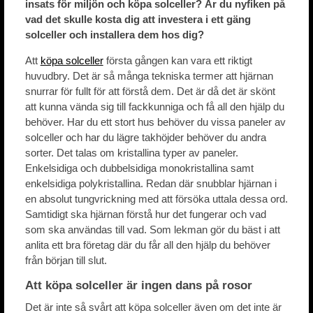
insats för miljön och köpa solceller? Är du nyfiken på
vad det skulle kosta dig att investera i ett gäng
solceller och installera dem hos dig?
Att
köpa solceller
första gången kan vara ett riktigt
huvudbry. Det är så många tekniska termer att hjärnan
snurrar för fullt för att förstå dem. Det är då det är skönt
att kunna vända sig till fackkunniga och få all den hjälp du
behöver. Har du ett stort hus behöver du vissa paneler av
solceller och har du lägre takhöjder behöver du andra
sorter. Det talas om kristallina typer av paneler.
Enkelsidiga och dubbelsidiga monokristallina samt
enkelsidiga polykristallina. Redan där snubblar hjärnan i
en absolut tungvrickning med att försöka uttala dessa ord.
Samtidigt ska hjärnan förstå hur det fungerar och vad
som ska användas till vad. Som lekman gör du bäst i att
anlita ett bra företag där du får all den hjälp du behöver
från början till slut.
Att köpa solceller är ingen dans på rosor
Det är inte så svårt att köpa solceller även om det inte är