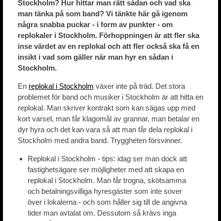
Stockholm? Hur hittar man rätt sådan och vad ska
man tänka på som band? Vi tänkte här gå igenom
några snabba puckar - i form av punkter - om
replokaler i Stockholm. Förhoppningen är att fler ska
inse värdet av en replokal och att fler också ska få en
insikt i vad som gäller när man hyr en sådan i
Stockholm.
En
replokal i Stockholm
växer inte på träd. Det stora
problemet för band och musiker i Stockholm är att hitta en
replokal. Man skriver kontrakt som kan sägas upp med
kort varsel, man får klagomål av grannar, man betalar en
dyr hyra och det kan vara så att man får dela replokal i
Stockholm med andra band. Tryggheten försvinner.
Replokal i Stockholm - tips: idag ser man dock att
fastighetsägare ser möjligheter med att skapa en
replokal i Stockholm. Man får trogna, skötsamma
och betalningsvilliga hyresgäster som inte sover
över i lokalerna - och som håller sig till de angivna
tider man avtalat om. Dessutom så krävs inga