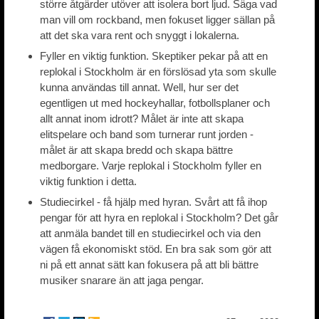
större åtgärder utöver att isolera bort ljud. Säga vad
man vill om rockband, men fokuset ligger sällan på
att det ska vara rent och snyggt i lokalerna.
Fyller en viktig funktion. Skeptiker pekar på att en
replokal i Stockholm är en förslösad yta som skulle
kunna användas till annat. Well, hur ser det
egentligen ut med hockeyhallar, fotbollsplaner och
allt annat inom idrott? Målet är inte att skapa
elitspelare och band som turnerar runt jorden -
målet är att skapa bredd och skapa bättre
medborgare. Varje replokal i Stockholm fyller en
viktig funktion i detta.
Studiecirkel - få hjälp med hyran. Svårt att få ihop
pengar för att hyra en replokal i Stockholm? Det går
att anmäla bandet till en studiecirkel och via den
vägen få ekonomiskt stöd. En bra sak som gör att
ni på ett annat sätt kan fokusera på att bli bättre
musiker snarare än att jaga pengar.