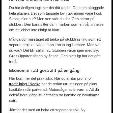
Du har äntligen tagit ner det där trädet. Det som skuggade
hela altanen. Det som tappade löv i takrännan varje höst.
Skönt, eller hur? Men sen står du där. Och stirrar på
stubben. Den bara sitter där i marken som en påminnelse
om att jobbet inte riktigt är klart.
Många gör misstaget att tänka på stubbfräsning som ett
separat projekt. Något man kan ta tag i senare. Men vet
du vad? Det blir sällan av. Stubben växer igen med sly.
Gräsklipparen får en ny fiende. Och plötsligt har det gått
tre år.
Ekonomin i att göra allt på en gång
Här kommer det praktiska. När du anlitar proffs för
trädfällning i Nacka
har de redan utrustningen på plats.
Lastbilen står parkerad. Motorsågarna är varma. Att då
också köra igång stubbfräsen tar kanske en halvtimme
extra.
Jämför det med att boka ett separat besök. Ny