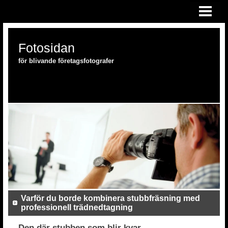
HEM
FOTOSKOLAN
Fotosidan
FOTOUTRUSTNING
för blivande företagsfotografer
Varför du borde kombinera stubbfräsning med
professionell trädnedtagning
Den där stubben som blir kvar