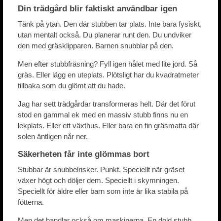
Din trädgård blir faktiskt användbar igen
Tänk på ytan. Den där stubben tar plats. Inte bara fysiskt,
utan mentalt också. Du planerar runt den. Du undviker
den med gräsklipparen. Barnen snubblar på den.
Men efter stubbfräsning? Fyll igen hålet med lite jord. Så
gräs. Eller lägg en uteplats. Plötsligt har du kvadratmeter
tillbaka som du glömt att du hade.
Jag har sett trädgårdar transformeras helt. Där det förut
stod en gammal ek med en massiv stubb finns nu en
lekplats. Eller ett växthus. Eller bara en fin gräsmatta där
solen äntligen når ner.
Säkerheten får inte glömmas bort
Stubbar är snubbelrisker. Punkt. Speciellt när gräset
växer högt och döljer dem. Speciellt i skymningen.
Speciellt för äldre eller barn som inte är lika stabila på
fötterna.
Men det handlar också om maskinerna. En dold stubb